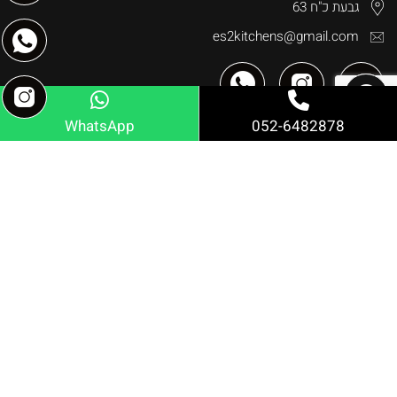
גבעת כ"ח 63
es2kitchens@gmail.com
WhatsApp
052-6482878
פרויקטים
מטבחי חוץ אלומיניום
מטבחי חוץ מודולרים
יחידות מודולריות למטבח חוץ
מטבח חוץ פינתי
מטבח חוץ קטן למרפסת
מטבחי חוץ במרכז
כירת גז למטבח חוץ
מטבח גרניט פורצלן
עיצוב מטבחי חוץ