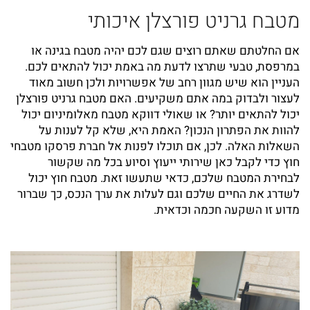
מטבח גרניט פורצלן איכותי
אי
פו
אם החלטתם שאתם רוצים שגם לכם יהיה מטבח בגינה או
ה
במרפסת, טבעי שתרצו לדעת מה באמת יכול להתאים לכם.
יש
העניין הוא שיש מגוון רחב של אפשרויות ולכן חשוב מאוד
או
לעצור ולבדוק במה אתם משקיעים. האם מטבח גרניט פורצלן
מצ
י
יכול להתאים יותר? או שאולי דווקא מטבח מאלומיניום יכול
לד
ם
להוות את הפתרון הנכון? האמת היא, שלא קל לענות על
בע
השאלות האלה. לכן, אם תוכלו לפנות אל חברת פרסקו מטבחי
לה
חוץ כדי לקבל כאן שירותי ייעוץ וסיוע בכל מה שקשור
ופ
לבחירת המטבח שלכם, כדאי שתעשו זאת. מטבח חוץ יכול
מע
לשדרג את החיים שלכם וגם לעלות את ערך הנכס, כך שברור
מט
מדוע זו השקעה חכמה וכדאית.
למ